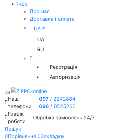
Iнфо
Про нас
Доставка і оплата
UA
UA
RU
Реєстрація
Авторизація
Toggle mobile menu
Наші
097
/
2242884
телефони
096
/
0525260
Графік
Обробка замовлень 24/7
роботи
Пошук
0
Порівняння
0
Закладки