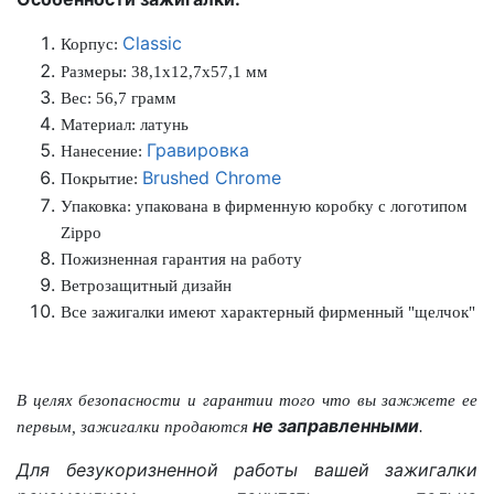
Classic
Корпус:
Размеры:
38,1x12,7x57,1 мм
Вес: 56,7 грамм
Материал:
латунь
Гравировка
Нанесение:
Brushed Chrome
Покрытие:
Упаковка:
упакована в фирменную коробку с логотипом
Zippo
Пожизненная гарантия на работу
Ветрозащитный дизайн
Все зажигалки имеют характерный фирменный "щелчок"
В целях безопасности и гарантии того
что вы
зажжете
ее
не заправленными
первым
, зажигалки продаются
.
Для безукоризненной работы вашей зажигалки