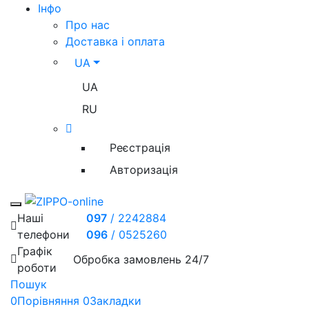
Iнфо
Про нас
Доставка і оплата
UA
UA
RU
Реєстрація
Авторизація
Toggle mobile menu
Наші
097
/
2242884
телефони
096
/
0525260
Графік
Обробка замовлень 24/7
роботи
Пошук
0
Порівняння
0
Закладки