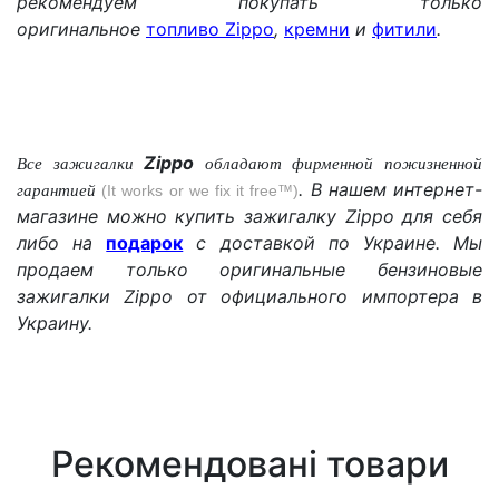
рекомендуем покупать только
оригинальное
топливо Zippo
,
кремни
и
фитили
.
Zippo
Все зажигалки
обладают
фирменной
пожизненной
. В нашем интернет-
гарантией
(It works or we fix it free™)
магазине можно купить зажигалку
Zippo
для себя
либо на
подарок
с доставкой по Украине. Мы
продаем только оригинальные бензиновые
зажигалки
Zippo
от официального импортера в
Украину.
Рекомендовані товари