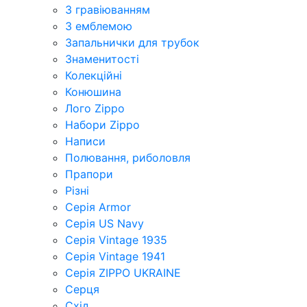
З гравіюванням
З емблемою
Запальнички для трубок
Знаменитості
Колекційні
Конюшина
Лого Zippo
Набори Zippo
Написи
Полювання, риболовля
Прапори
Різні
Серія Armor
Серія US Navy
Серія Vintage 1935
Серія Vintage 1941
Серія ZIPPO UKRAINE
Серця
Схід