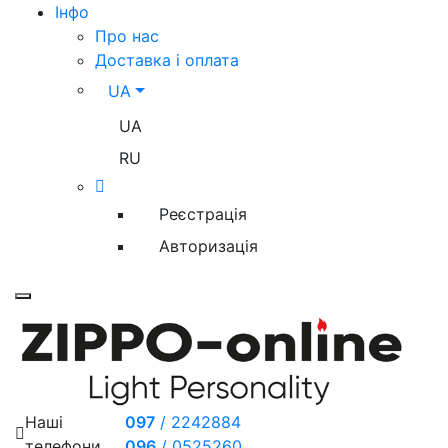
Iнфо
Про нас
Доставка і оплата
UA
UA
RU
Реєстрація
Авторизація
Toggle mobile menu
Наші
097
/
2242884
телефони
096
/
0525260