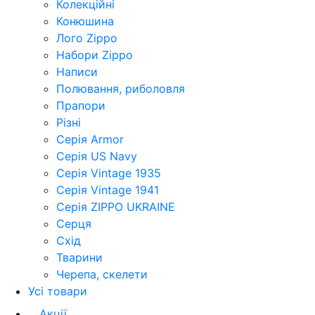
Колекційні
Конюшина
Лого Zippo
Набори Zippo
Написи
Полювання, риболовля
Прапори
Різні
Серія Armor
Серія US Navy
Серія Vintage 1935
Серія Vintage 1941
Серія ZIPPO UKRAINE
Серця
Схід
Тварини
Черепа, скелети
Усі товари
Акції