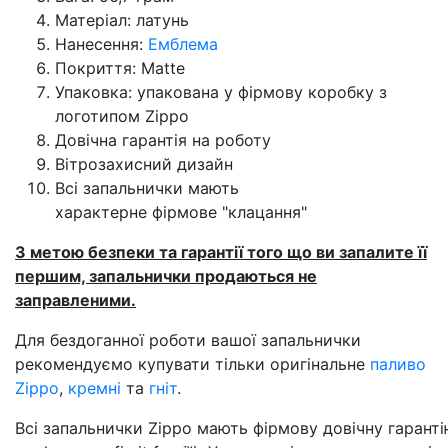
Матеріал: латунь
Нанесення:
Емблема
Покриття: Matte
Упаковка: упакована у фірмову коробку з
логотипом Zippo
Довічна гарантія на роботу
Вітрозахисний дизайн
Всі запальнички мають
характерне фірмове "клацання"
З метою безпеки та гарантії того що ви запалите її
першим, запальнички продаються не
заправленими.
Для бездоганної роботи вашої запальнички
рекомендуємо купувати тільки оригінальне
паливо
Zippo
,
кремні
та
гніт
.
Всі запальнички Zippo мають фірмову довічну гарантію