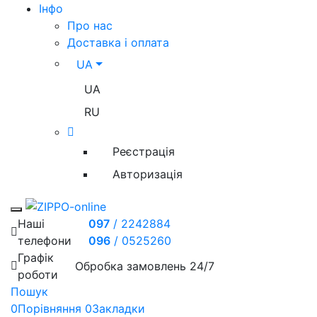
Iнфо
Про нас
Доставка і оплата
UA
UA
RU
Реєстрація
Авторизація
Toggle mobile menu
Наші
097
/
2242884
телефони
096
/
0525260
Графік
Обробка замовлень 24/7
роботи
Пошук
0
Порівняння
0
Закладки