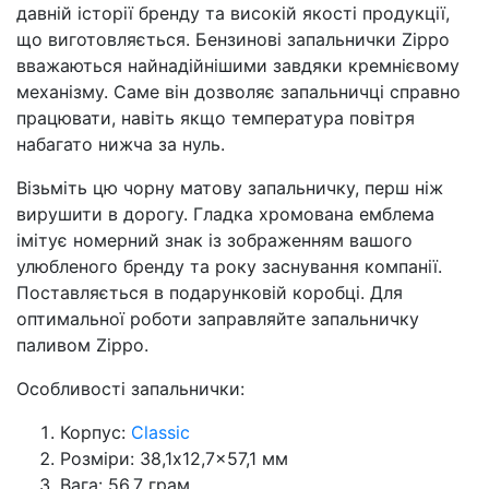
давній історії бренду та високій якості продукції,
що виготовляється. Бензинові запальнички Zippo
вважаються найнадійнішими завдяки кремнієвому
механізму. Саме він дозволяє запальничці справно
працювати, навіть якщо температура повітря
набагато нижча за нуль.
Візьміть цю чорну матову запальничку, перш ніж
вирушити в дорогу. Гладка хромована емблема
імітує номерний знак із зображенням вашого
улюбленого бренду та року заснування компанії.
Поставляється в подарунковій коробці. Для
оптимальної роботи заправляйте запальничку
паливом Zippo.
Особливості запальнички:
Корпус:
Classic
Розміри: 38,1x12,7x57,1 мм
Вага: 56,7 грам