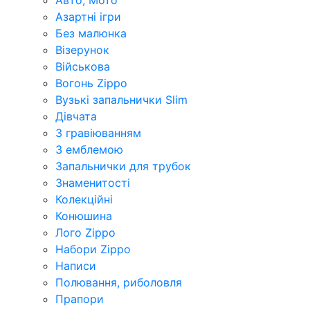
Азартні ігри
Без малюнка
Візерунок
Військова
Вогонь Zippo
Вузькі запальнички Slim
Дівчата
З гравіюванням
З емблемою
Запальнички для трубок
Знаменитості
Колекційні
Конюшина
Лого Zippo
Набори Zippo
Написи
Полювання, риболовля
Прапори