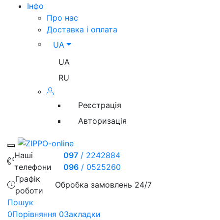
Iнфо
Про нас
Доставка і оплата
UA
UA
RU
Реєстрація
Авторизація
Toggle mobile menu
Наші
097
/
2242884
телефони
096
/
0525260
Графік
Обробка замовлень 24/7
роботи
Пошук
0
Порівняння
0
Закладки