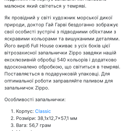
малюнок який світеться у темряві.
Як провідний у світі художник морської дикої
природи, доктор Гай Гарві бездоганно зображує
свої особисті зустрічі з підводними об’єктами з
яскравими кольорами та вишуканими деталями.
Його виріб Full House оживає з усіх боків цієї
вітрозахисної запальнички Zippo завдяки нашій
ексклюзивній обробці 540 кольорів і додатково
вдосконалено обробкою, що світиться в темряві.
Поставляється в подарунковій упаковці. Для
оптимальної роботи заправляйте паливом для
запальничок Zippo.
Особливості запальнички:
Корпус:
Classic
Розміри: 38,1x12,7x57,1 мм
Вага: 56,7 грам