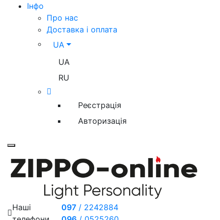
Iнфо
Про нас
Доставка і оплата
UA
UA
RU
Реєстрація
Авторизація
Toggle mobile menu
Наші
097
/
2242884
телефони
096
/
0525260