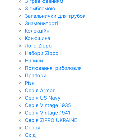
З гравіюванням
З емблемою
Запальнички для трубок
Знаменитості
Колекційні
Конюшина
Лого Zippo
Набори Zippo
Написи
Полювання, риболовля
Прапори
Різні
Серія Armor
Серія US Navy
Серія Vintage 1935
Серія Vintage 1941
Серія ZIPPO UKRAINE
Серця
Схід