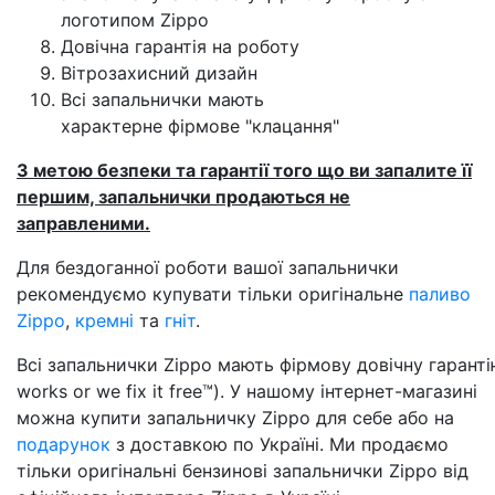
логотипом Zippo
Довічна гарантія на роботу
Вітрозахисний дизайн
Всі запальнички мають
характерне фірмове "клацання"
З метою безпеки та гарантії того що ви запалите її
першим, запальнички продаються не
заправленими.
Для бездоганної роботи вашої запальнички
рекомендуємо купувати тільки оригінальне
паливо
Zippo
,
кремні
та
гніт
.
Всі запальнички Zippo мають фірмову довічну гарантію
works or we fix it free™). У нашому інтернет-магазині
можна купити запальничку Zippo для себе або на
подарунок
з доставкою по Україні. Ми продаємо
тільки оригінальні бензинові запальнички Zippo від