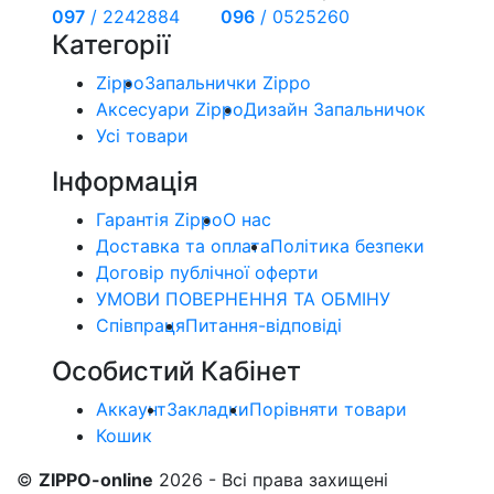
097
/
2242884
096
/
0525260
Категорії
Zippo
Запальнички Zippo
Аксесуари Zippo
Дизайн Запальничок
Усі товари
Інформація
Гарантія Zippo
О нас
Доставка та оплата
Політика безпеки
Договір публічної оферти
УМОВИ ПОВЕРНЕННЯ ТА ОБМІНУ
Співпраця
Питання-відповіді
Особистий Кабінет
Аккаунт
Закладки
Порівняти товари
Кошик
©
ZIPPO-online
2026 - Всі права захищені