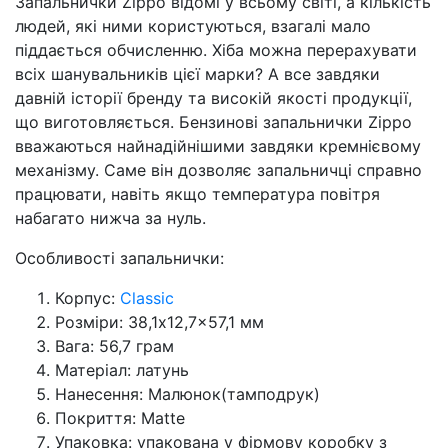
Запальнички Zippo відомі у всьому світі, а кількість
людей, які ними користуються, взагалі мало
піддається обчисленню. Хіба можна перерахувати
всіх шанувальників цієї марки? А все завдяки
давній історії бренду та високій якості продукції,
що виготовляється. Бензинові запальнички Zippo
вважаються найнадійнішими завдяки кремнієвому
механізму. Саме він дозволяє запальничці справно
працювати, навіть якщо температура повітря
набагато нижча за нуль.
Особливості запальнички:
Корпус:
Classic
Розміри: 38,1x12,7x57,1 мм
Вага: 56,7 грам
Матеріал: латунь
Нанесення: Малюнок(тамподрук)
Покриття: Matte
Упаковка: упакована у фірмову коробку з