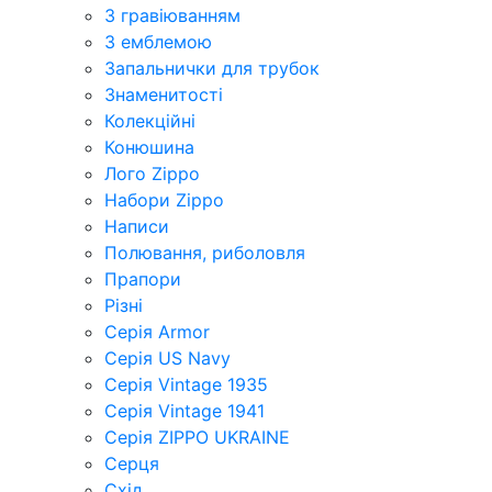
З гравіюванням
З емблемою
Запальнички для трубок
Знаменитості
Колекційні
Конюшина
Лого Zippo
Набори Zippo
Написи
Полювання, риболовля
Прапори
Різні
Серія Armor
Серія US Navy
Серія Vintage 1935
Серія Vintage 1941
Серія ZIPPO UKRAINE
Серця
Схід