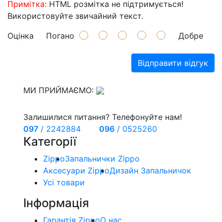
Примітка:
HTML розмітка не підтримується!
Використовуйте звичайний текст.
Оцінка
Погано
Добре
Відправити відгук
МИ ПРИЙМАЄМО:
Залишилися питання? Телефонуйте нам!
097
/
2242884
096
/
0525260
Категорії
Zippo
Запальнички Zippo
Аксесуари Zippo
Дизайн Запальничок
Усі товари
Інформація
Гарантія Zippo
О нас