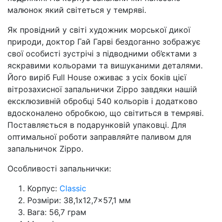
малюнок який світеться у темряві.
Як провідний у світі художник морської дикої
природи, доктор Гай Гарві бездоганно зображує
свої особисті зустрічі з підводними об’єктами з
яскравими кольорами та вишуканими деталями.
Його виріб Full House оживає з усіх боків цієї
вітрозахисної запальнички Zippo завдяки нашій
ексклюзивній обробці 540 кольорів і додатково
вдосконалено обробкою, що світиться в темряві.
Поставляється в подарунковій упаковці. Для
оптимальної роботи заправляйте паливом для
запальничок Zippo.
Особливості запальнички:
Корпус:
Classic
Розміри: 38,1x12,7x57,1 мм
Вага: 56,7 грам