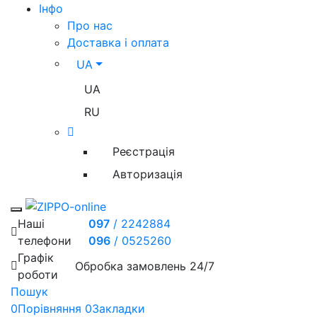
Iнфо
Про нас
Доставка і оплата
UA
UA
RU
Реєстрація
Авторизація
Toggle mobile menu
Наші
097
/
2242884
телефони
096
/
0525260
Графік
Обробка замовлень 24/7
роботи
Пошук
0
Порівняння
0
Закладки