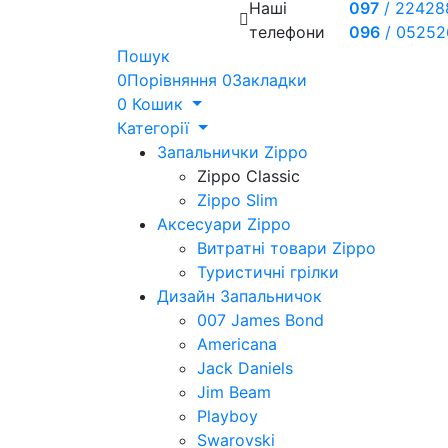
Наші
097
/
22428
телефони
096
/
05252
Пошук
0
Порівняння
0
Закладки
0
Кошик
Категорії
Запальнички Zippo
Zippo Classic
Zippo Slim
Аксесуари Zippo
Витратні товари Zippo
Туристичні грілки
Дизайн Запальничок
007 James Bond
Americana
Jack Daniels
Jim Beam
Playboy
Swarovski