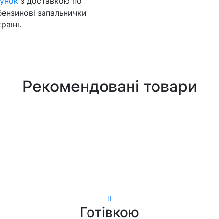
унок
з доставкою по
 бензинові запальнички
раїні.
Рекомендовані товари
Готівкою