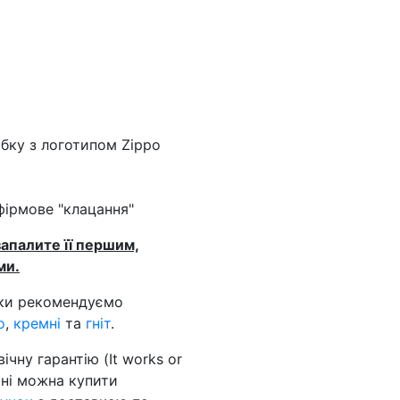
обку з логотипом Zippo
фірмове "клацання"
запалите її першим,
ми.
чки рекомендуємо
o
,
кремні
та
гніт
.
чну гарантію (It works or
зині можна купити