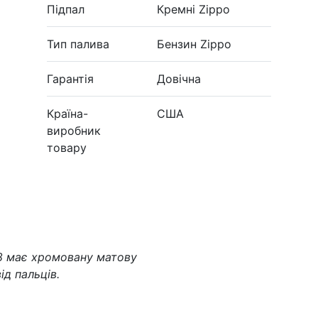
Підпал
Кремні Zippo
Тип палива
Бензин Zippo
Гарантія
Довічна
Країна-
США
виробник
товару
58 має хромовану матову
ід пальців.