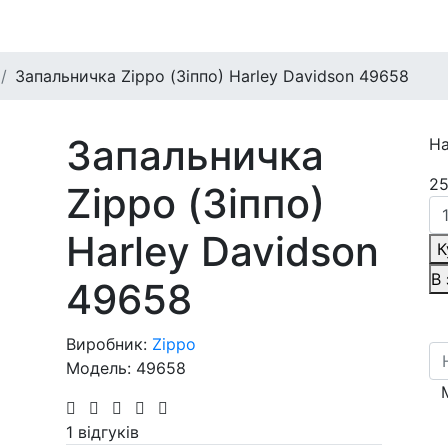
Запальничка Zippo (Зіппо) Harley Davidson 49658
Запальничка
На
25
Zippo (Зіппо)
Harley Davidson
К
В
49658
Виробник:
Zippo
Модель: 49658
1 відгуків