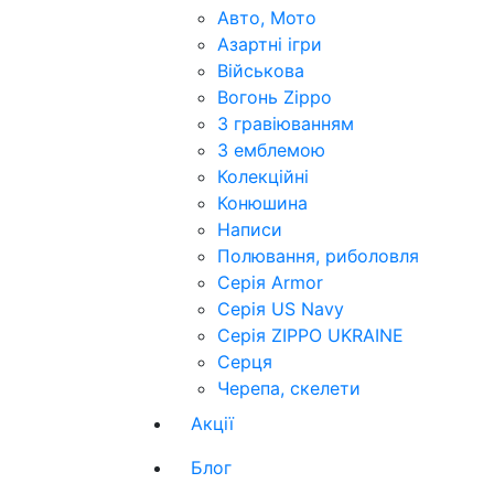
Авто, Мото
Азартні ігри
Військова
Вогонь Zippo
З гравіюванням
З емблемою
Колекційні
Конюшина
Написи
Полювання, риболовля
Серія Armor
Серія US Navy
Серія ZIPPO UKRAINE
Серця
Черепа, скелети
Акції
Блог