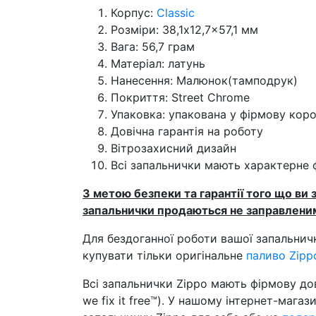
Корпус:
Classic
Розміри: 38,1x12,7x57,1 мм
Вага: 56,7 грам
Матеріал: латунь
Нанесення: Малюнок(тамподрук)
Покриття: Street Chrome
Упаковка: упакована у фірмову кор
Довічна гарантія на роботу
Вітрозахисний дизайн
Всі запальнички мають характерне 
З метою безпеки та гарантії того що ви 
запальнички продаються не заправлени
Для бездоганної роботи вашої запальни
купувати тільки оригінальне
паливо Zipp
Всі запальнички Zippo мають фірмову дові
we fix it free™). У нашому інтернет-мага