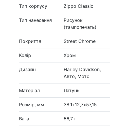
Тип корпусу
Zippo Classic
Тип нанесення
Рисунок
(тампопечать)
Покриття
Street Chrome
Колір
Хром
Дизайн
Harley Davidson,
Авто, Мото
Матеріал
Латунь
Розмір, мм
38,1х12,7х57,15
Вага
56,7 г