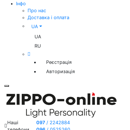
Iнфо
Про нас
Доставка і оплата
UA
UA
RU
Реєстрація
Авторизація
Toggle mobile menu
Наші
097
/
2242884
телефони
096
/
0525260