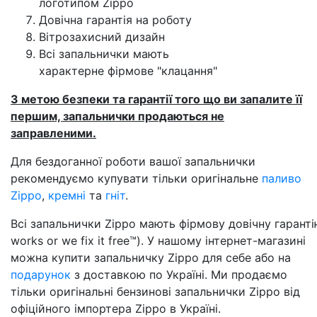
логотипом Zippo
Довічна гарантія на роботу
Вітрозахисний дизайн
Всі запальнички мають
характерне фірмове "клацання"
З метою безпеки та гарантії того що ви запалите її
першим, запальнички продаються не
заправленими.
Для бездоганної роботи вашої запальнички
рекомендуємо купувати тільки оригінальне
паливо
Zippo
,
кремні
та
гніт
.
Всі запальнички Zippo мають фірмову довічну гарантію
works or we fix it free™). У нашому інтернет-магазині
можна купити запальничку Zippo для себе або на
подарунок
з доставкою по Україні. Ми продаємо
тільки оригінальні бензинові запальнички Zippo від
офіційного імпортера Zippo в Україні.