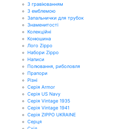
З гравіюванням
З емблемою
Запальнички для трубок
Знаменитості
Колекційні
Конюшина
Лого Zippo
Набори Zippo
Написи
Полювання, риболовля
Прапори
Різні
Серія Armor
Серія US Navy
Серія Vintage 1935
Серія Vintage 1941
Серія ZIPPO UKRAINE
Серця
Схід