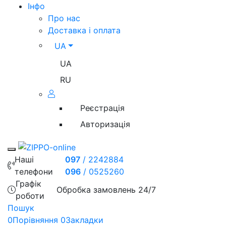
Iнфо
Про нас
Доставка і оплата
UA
UA
RU
Реєстрація
Авторизація
Toggle mobile menu
Наші
097
/
2242884
телефони
096
/
0525260
Графік
Обробка замовлень 24/7
роботи
Пошук
0
Порівняння
0
Закладки