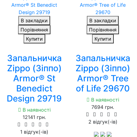
В закладки
В закладки
Порівняння
Порівняння
Купити
Купити
Запальничка
Запальничка
Zippo (Зіппо)
Zippo (Зіппо)
Armor® St
Armor® Tree
Benedict
of Life 29670
Design 29719
В наявності
7694 грн.
В наявності
12141 грн.
2 вiдгук(-iв)
1 вiдгук(-iв)