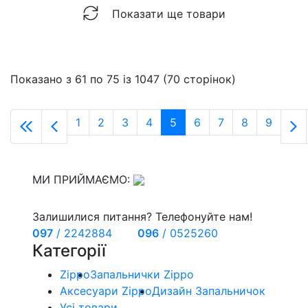
Показати ще товари
Показано з 61 по 75 із 1047 (70 сторінок)
1
2
3
4
5
6
7
8
9
МИ ПРИЙМАЄМО:
Залишилися питання? Телефонуйте нам!
097
/
2242884
096
/
0525260
Категорії
Zippo
Запальнички Zippo
Аксесуари Zippo
Дизайн Запальничок
Усі товари